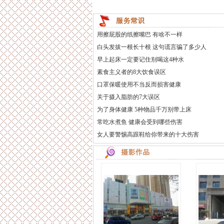
用擦屁股的纸擦嘴巴 有啥不一样
白头发拔一根长十根 这句谎言骗了多少人
早上起床一定要记住别喝这4种水
素食主义者的8大饮食误区
口罩保暖使用不当反而损害健康
关于摄入脂肪的7大误区
为了身体健康 5种物品千万别带上床
常吃水煮鱼 健康会受到哪些伤害
女人要警惕高跟鞋给你带来的十大伤害