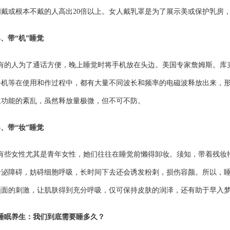
间戴或根本不戴的人高出20倍以上。女人戴乳罩是为了展示美或保护乳房
4、带“机”睡觉
有的人为了通话方便，晚上睡觉时将手机放在头边。美国专家詹姆斯。库
手机等在使用和作过程中，都有大量不同波长和频率的电磁波释放出来，
生功能的紊乱，虽然释放量极微，但不可不防。
5、带“妆”睡觉
有些女性尤其是青年女性，她们往往在睡觉前懒得卸妆。须知，带着残妆
分泌障碍，妨碍细胞呼吸，长时间下去还会诱发粉刺，损伤容颜。所以，
颜面的刺激，让肌肤得到充分呼吸，仅可保持皮肤的润泽，还有助于早入
睡眠养生：我们到底需要睡多久？