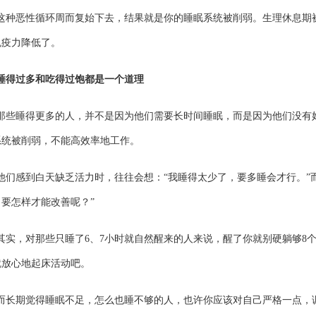
这种恶性循环周而复始下去，结果就是你的睡眠系统被削弱。生理休息期
免疫力降低了。
睡得过多和吃得过饱都是一个道理
那些睡得更多的人，并不是因为他们需要长时间睡眠，而是因为他们没有
系统被削弱，不能高效率地工作。
他们感到白天缺乏活力时，往往会想：“我睡得太少了，要多睡会才行。”
？要怎样才能改善呢？”
其实，对那些只睡了6、7小时就自然醒来的人来说，醒了你就别硬躺够8
就放心地起床活动吧。
而长期觉得睡眠不足，怎么也睡不够的人，也许你应该对自己严格一点，