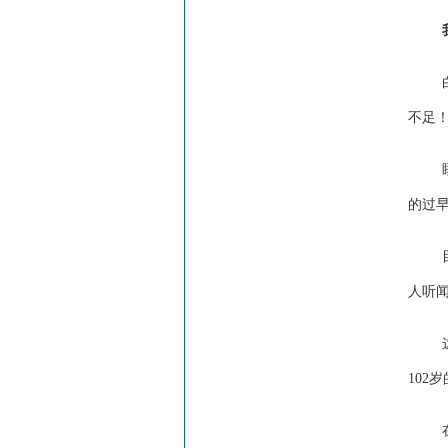
不足！
的过
人听闻
102