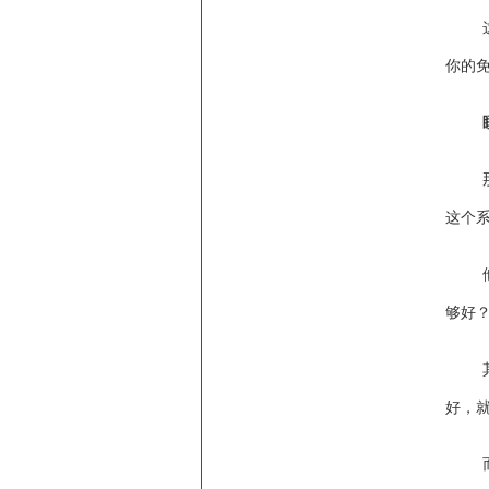
你的
这个
够好
好，