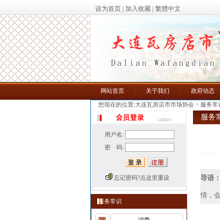
设为首页
|
加入收藏
|
繁體中文
网站首页
关于我们
政府动态
您现在的位置:大连瓦房店市市场协会
>
服务常
服务常
用户名:
密 码:
忘记密码?点这里重设
导语
情，会
服务常识