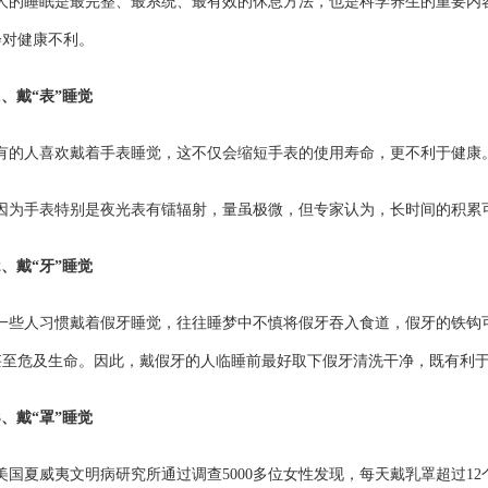
人的睡眠是最完整、最系统、最有效的休息方法，也是科学养生的重要内
会对健康不利。
1、戴“表”睡觉
有的人喜欢戴着手表睡觉，这不仅会缩短手表的使用寿命，更不利于健康
因为手表特别是夜光表有镭辐射，量虽极微，但专家认为，长时间的积累
2、戴“牙”睡觉
一些人习惯戴着假牙睡觉，往往睡梦中不慎将假牙吞入食道，假牙的铁钩
甚至危及生命。因此，戴假牙的人临睡前最好取下假牙清洗干净，既有利
3、戴“罩”睡觉
美国夏威夷文明病研究所通过调查5000多位女性发现，每天戴乳罩超过1