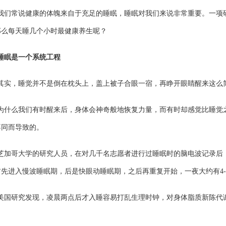
我们常说健康的体魄来自于充足的睡眠，睡眠对我们来说非常重要。一项
那么每天睡几个小时最健康养生呢？
睡眠是一个系统工程
其实，睡觉并不是倒在枕头上，盖上被子合眼一宿，再睁开眼睛醒来这么
为什么我们有时醒来后，身体会神奇般地恢复力量，而有时却感觉比睡觉
不同而导致的。
芝加哥大学的研究人员，在对几千名志愿者进行过睡眠时的脑电波记录后
首先进入慢波睡眠期，后是快眼动睡眠期，之后再重复开始，一夜大约有4-
美国研究发现，凌晨两点后才入睡容易打乱生理时钟，对身体脂质新陈代