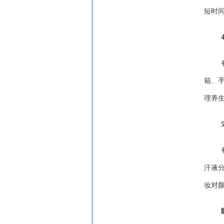
短时
箱、
理养
汗液
妆对