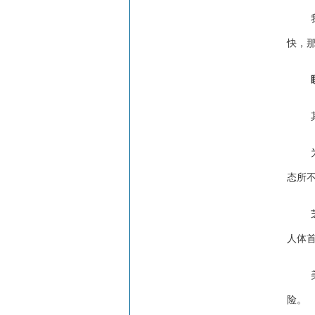
快，
态所
人体
险。