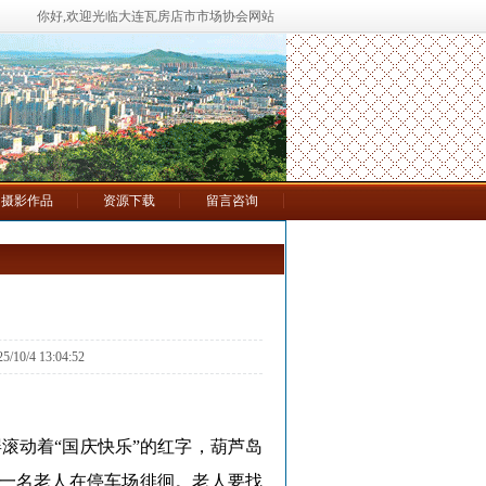
你好,欢迎光临大连瓦房店市市场协会网站
摄影作品
资源下载
留言咨询
0/4 13:04:52
屏滚动着“国庆快乐”的红字，葫芦岛
一名老人在停车场徘徊。老人要找