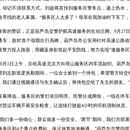
，却记不清联系方式。刘超将其扶到服务区警务点，递上热水，
急寻找的老人家属。“服务区人太多了！母亲在我加油时下车了，
的赞叹，正是葫芦岛交警护航高速服务的生动注脚。9月27日
通车，面对首个假期出行高峰，葫芦岛市公安局针对高速公路收
派警力投入路面，用藏蓝身影筑起平安防线，努力实现“逢服务区
月1日上午，京哈高速北京方向塔山服务区内车流如织。葫芦岛
警刘志新巡逻执勤期间，一位女士捡到一个挎包，希望警方转交
，我们通过视频通话与失主确认后，将挎包交给了失主的朋友。
降临，服务区的警灯依旧明亮。民警分成两组，一组在停车
对货运车辆开展安全检查，让连续行驶超4小时的司机强制休息。
们多一份细心，群众就多一份安全。‘两节’期间，我们共部署2
服务区和4个重点收费站，保证旅客旅途畅通。”葫芦岛交警指