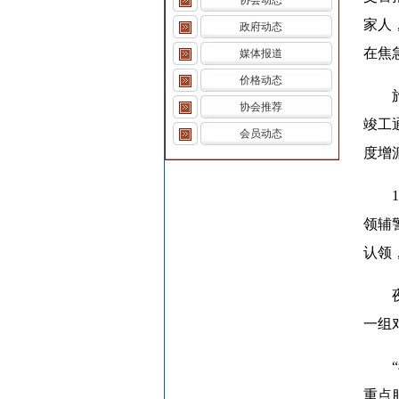
协会动态
家人
政府动态
在焦
媒体报道
价格动态
旅客
协会推荐
竣工
会员动态
度增
10
领辅
认领
夜幕
一组
“我
重点