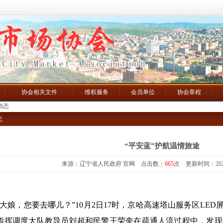
协会相关文件
维权服务
会员单位
协会章程
动态
态
“平安蓝”护航温情旅途
来源：辽宁省人民政府 官网 点击数：
665
次 更新时间：2025/1
娘，您要去哪儿？”10月2日17时，京哈高速塔山服务区LED
指挥调度大队教导员刘超和民警王荣奎在疏通人流过程中，发现